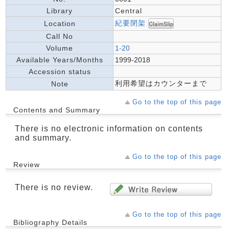
Library
Central
紀要閉架
Location
Call No
Volume
1-20
Available Years/Months
1999-2018
Accession status
利用希望はカウンターまで
Note
Go to the top of this page
Contents and Summary
There is no electronic information on contents
and summary.
Go to the top of this page
Review
There is no review.
Go to the top of this page
Bibliography Details