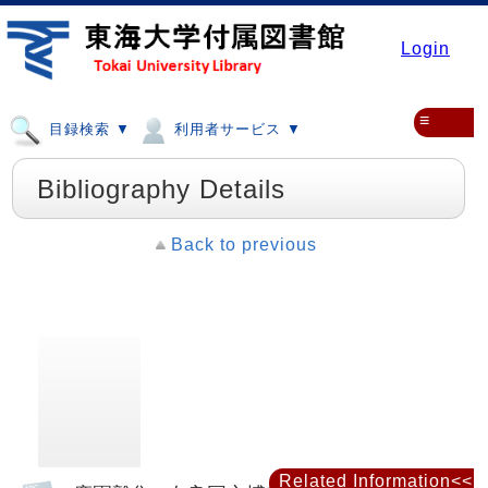
Login
≡
目録検索 ▼
利用者サービス ▼
Bibliography Details
Back to previous
Related Information<<