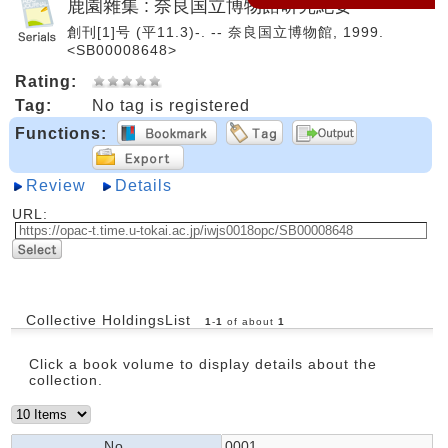
鹿園雜集 : 奈良国立博物館研究紀要
創刊[1]号 (平11.3)-. -- 奈良国立博物館, 1999.
<SB00008648>
Rating:
Tag:
No tag is registered
Functions:
Review
Details
URL:
Collective HoldingsList
1
-
1
of about
1
Click a book volume to display details about the
collection.
No.
0001