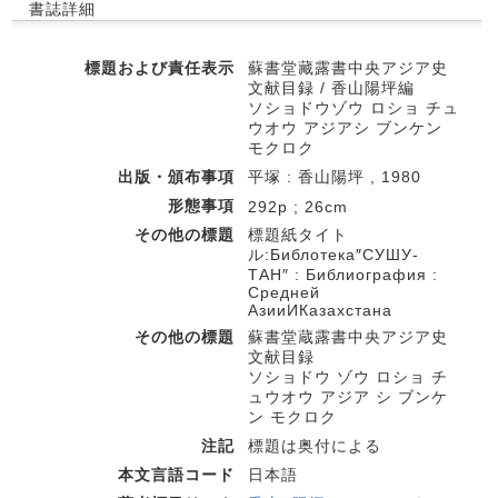
書誌詳細
標題および責任表示
蘇書堂藏露書中央アジア史
文献目録 / 香山陽坪編
ソショドウゾウ ロショ チュ
ウオウ アジアシ ブンケン
モクロク
出版・頒布事項
平塚 : 香山陽坪 , 1980
形態事項
292p ; 26cm
その他の標題
標題紙タイト
ル:Библотека″СУШУ-
ТАН″ : Библиография :
Средней
АзииИКазахстана
その他の標題
蘇書堂蔵露書中央アジア史
文献目録
ソショドウ ゾウ ロショ チ
ュウオウ アジア シ ブンケ
ン モクロク
注記
標題は奥付による
本文言語コード
日本語