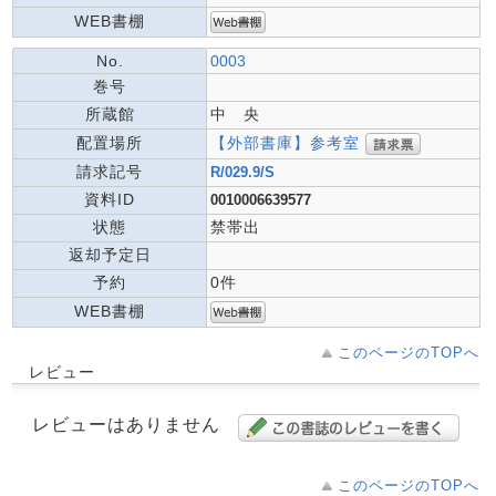
WEB書棚
No.
0003
巻号
所蔵館
中 央
【外部書庫】参考室
配置場所
請求記号
R/029.9/S
資料ID
0010006639577
状態
禁帯出
返却予定日
予約
0件
WEB書棚
このページのTOPへ
レビュー
レビューはありません
このページのTOPへ