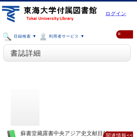
ログイン
≡
目録検索 ▼
利用者サービス ▼
書誌詳細
蘇書堂藏露書中央アジア史文献目録
関連情報<<