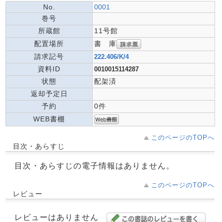
No.
0001
巻号
所蔵館
11号館
書 庫
配置場所
請求記号
222.406/K/4
資料ID
0010015114287
状態
配架済
返却予定日
予約
0件
WEB書棚
このページのTOPへ
目次・あらすじ
目次・あらすじの電子情報はありません。
このページのTOPへ
レビュー
レビューはありません