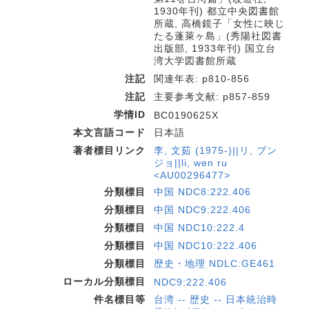
1930年刊) 都立中央図書館
所蔵, 高橋鏡子「女性に映じ
たる蓬萊ヶ島」(秀陽社図書
出版部, 1933年刊) 国立台
湾大学図書館所蔵
注記
関連年表: p810-856
注記
主要参考文献: p857-859
学情ID
BC0190625X
本文言語コード
日本語
著者標目リンク
李, 文茹 (1975-)||リ, ブン
ジョ||li, wen ru
<AU00296477>
分類標目
中国 NDC8:222.406
分類標目
中国 NDC9:222.406
分類標目
中国 NDC10:222.4
分類標目
中国 NDC10:222.406
分類標目
歴史・地理 NDLC:GE461
ローカル分類標目
NDC9:222.406
件名標目等
台湾 -- 歴史 -- 日本統治時