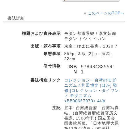
このページのTOPへ
書誌詳細
標題および責任表示
モダン都市景観 / 李文茹編
モダン トシ ケイカン
出版・頒布事項
東京 : ゆまに書房 , 2020.7
形態事項
859p, 図版 [2] p : 挿図 ;
22cm
巻号情報
ISB
978484335541
N
1
書誌構造リンク
コレクション・台湾のモダ
ニズム / 和田博文 [ほか] 監
修||コレクション・タイワン
ノ モダニズム
<BB00657970> 4//b
注記
底本: 台湾総督府「台湾写真
帖」(台湾総督府総督官房文
書課, 1908年刊) 国立国会
図書館所蔵, 「日本地理大系
第11巻台湾篇」(改造社,