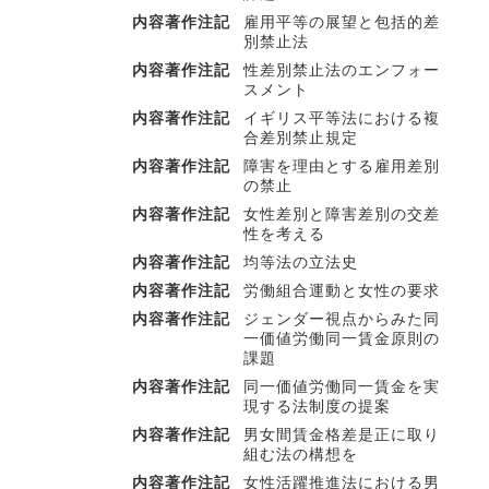
内容著作注記
雇用平等の展望と包括的差
別禁止法
内容著作注記
性差別禁止法のエンフォー
スメント
内容著作注記
イギリス平等法における複
合差別禁止規定
内容著作注記
障害を理由とする雇用差別
の禁止
内容著作注記
女性差別と障害差別の交差
性を考える
内容著作注記
均等法の立法史
内容著作注記
労働組合運動と女性の要求
内容著作注記
ジェンダー視点からみた同
一価値労働同一賃金原則の
課題
内容著作注記
同一価値労働同一賃金を実
現する法制度の提案
内容著作注記
男女間賃金格差是正に取り
組む法の構想を
内容著作注記
女性活躍推進法における男