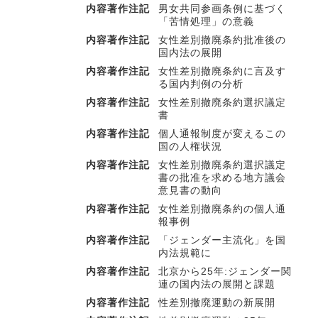
内容著作注記
男女共同参画条例に基づく
「苦情処理」の意義
内容著作注記
女性差別撤廃条約批准後の
国内法の展開
内容著作注記
女性差別撤廃条約に言及す
る国内判例の分析
内容著作注記
女性差別撤廃条約選択議定
書
内容著作注記
個人通報制度が変えるこの
国の人権状況
内容著作注記
女性差別撤廃条約選択議定
書の批准を求める地方議会
意見書の動向
内容著作注記
女性差別撤廃条約の個人通
報事例
内容著作注記
「ジェンダー主流化」を国
内法規範に
内容著作注記
北京から25年:ジェンダー関
連の国内法の展開と課題
内容著作注記
性差別撤廃運動の新展開