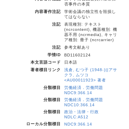
否事件の本質
内容著作注記
学術会議の独立性を毀損し
てはならない
注記
表現種別: テキスト
(ncrcontent), 機器種別: 機
器不用 (ncrmedia), キャリ
ア種別: 冊子 (ncrcarrier)
注記
参考文献あり
学情ID
BD11602124
本文言語コード
日本語
著者標目リンク
浅倉, むつ子 (1948-)||アサ
クラ, ムツコ
<AU00011923> 著者
分類標目
労働経済．労働問題
NDC9:366.14
分類標目
労働経済．労働問題
NDC10:366.14
分類標目
政治・法律・行政
NDLC:A512
ローカル分類標目
NDC9:366.14