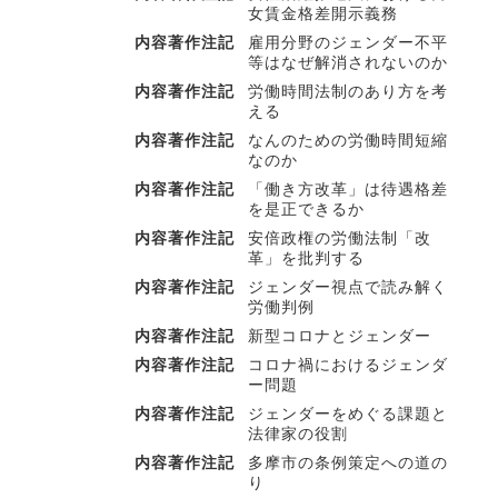
女賃金格差開示義務
内容著作注記
雇用分野のジェンダー不平
等はなぜ解消されないのか
内容著作注記
労働時間法制のあり方を考
える
内容著作注記
なんのための労働時間短縮
なのか
内容著作注記
「働き方改革」は待遇格差
を是正できるか
内容著作注記
安倍政権の労働法制「改
革」を批判する
内容著作注記
ジェンダー視点で読み解く
労働判例
内容著作注記
新型コロナとジェンダー
内容著作注記
コロナ禍におけるジェンダ
ー問題
内容著作注記
ジェンダーをめぐる課題と
法律家の役割
内容著作注記
多摩市の条例策定への道の
り