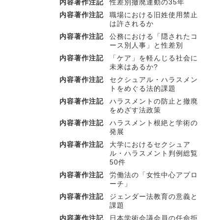
内容著作注記
性差別撤廃運動の35年
内容著作注記
職場における旧姓使用禁止
は許されるか
内容著作注記
公務における「隠されたコ
ース別人事」と性差別
内容著作注記
「ケア」を軽んじる社会に
未来はあるか?
内容著作注記
セクシュアル・ハラスメン
トをめぐる法的課題
内容著作注記
ハラスメントの防止と撤廃
をめざす法政策
内容著作注記
ハラスメント根絶と学術の
発展
内容著作注記
大学におけるセクシュア
ル・ハラスメント判例総覧
50件
内容著作注記
労働法の「女性中心アプロ
ーチ」
内容著作注記
ジェンダー法教育の意義と
課題
内容著作注記
日本学術会議会員の任命拒