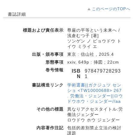
このページのTOPへ
書誌詳細
標題および責任表示
尊厳の平等という未来へ /
浅倉むつ子 [著]
ソンゲン ノ ビョウドウ ト
イウ ミライ エ
出版・頒布事項
東京 : 信山社 , 2025.4
形態事項
xxiv, 649p : 挿図 ; 22cm
巻号情報
ISB
978479728293
N
1
書誌構造リンク
学術選書||ガクジュツ セン
ショ <TW10000688> 267
. 労働法・ジェンダー||ロウ
ドウホウ・ジェンダー//aa
その他の標題
異なりアクセスタイトル:労
働法ジェンダー
ロウドウ ホウ ジェンダー
内容著作注記
包括的差別禁止立法の検討
課題