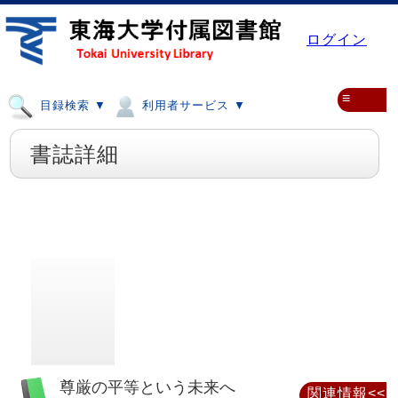
ログイン
≡
目録検索 ▼
利用者サービス ▼
書誌詳細
尊厳の平等という未来へ
関連情報<<