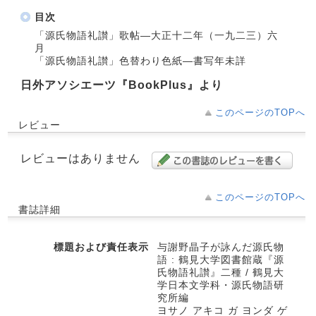
目次
「源氏物語礼讃」歌帖―大正十二年（一九二三）六
月
「源氏物語礼讃」色替わり色紙―書写年未詳
日外アソシエーツ『BookPlus』より
このページのTOPへ
レビュー
レビューはありません
このページのTOPへ
書誌詳細
標題および責任表示
与謝野晶子が詠んだ源氏物
語 : 鶴見大学図書館蔵『源
氏物語礼讃』二種 / 鶴見大
学日本文学科・源氏物語研
究所編
ヨサノ アキコ ガ ヨンダ ゲ