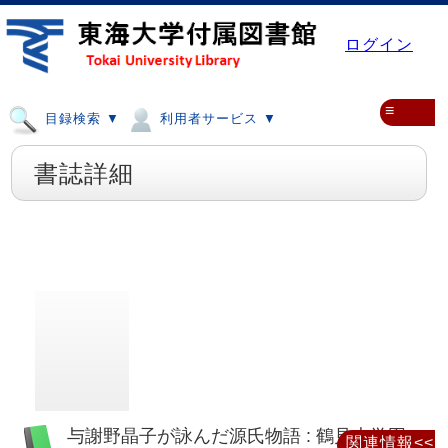
ログイン
≡
目録検索 ▼
利用者サービス ▼
書誌詳細
与謝野晶子が詠んだ源氏物語 : 鶴見大学図
関連情報<<