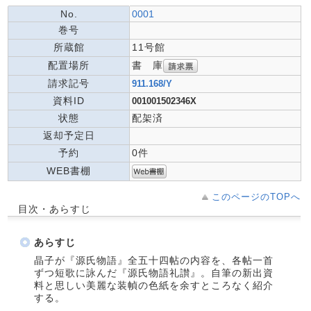
No.
0001
巻号
所蔵館
11号館
書 庫
配置場所
請求記号
911.168/Y
資料ID
001001502346X
状態
配架済
返却予定日
予約
0件
WEB書棚
このページのTOPへ
目次・あらすじ
あらすじ
晶子が『源氏物語』全五十四帖の内容を、各帖一首
ずつ短歌に詠んだ『源氏物語礼讃』。自筆の新出資
料と思しい美麗な装幀の色紙を余すところなく紹介
する。