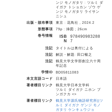
ンジ モノガタリ : ツルミ ダ
イガク トショカン ゾウ ゲ
ンジ モノガタリ ライサン
ニシュ
出版・頒布事項
東京 : 花鳥社 , 2024.2
形態事項
79p : 挿図 ; 26cm
巻号情報
ISB
978490983288
N
7
注記
タイトルは奥付による
注記
解説・解題: 田口暢之
注記
鶴見大学文学部創立六十周
年記念
学情ID
BD05811083
本文言語コード
日本語
著者標目リンク
鶴見大学日本文学科
ツルミ ダイガク ニホン ブ
ンガクカ <>
著者標目リンク
鶴見大学源氏物語研究所||ツ
ルミ ダイガク ゲンジ モノ
ガタリ ケンキュウジョ