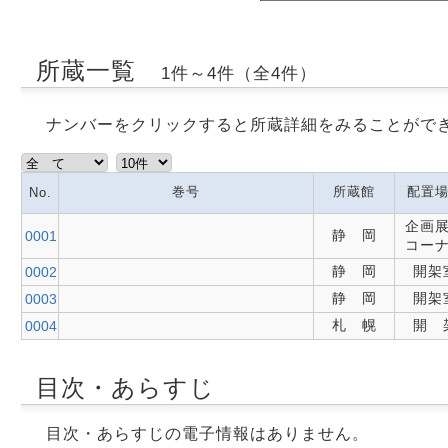
所蔵一覧
1件～4件（全4件）
ナンバーをクリックすると所蔵詳細をみることがで
巻号
所蔵館
配置
No.
企画
静 岡
0001
コー
静 岡
開架
0002
静 岡
開架
0003
札 幌
開 
0004
目次・あらすじ
目次・あらすじの電子情報はありません。