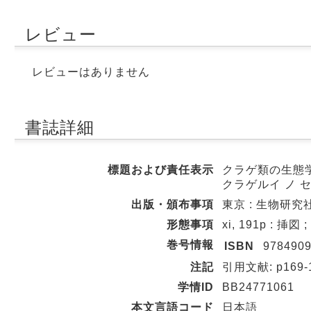
レビュー
レビューはありません
書誌詳細
標題および責任表示
クラゲ類の生態学的
クラゲルイ ノ 
出版・頒布事項
東京 : 生物研究社 
形態事項
xi, 191p : 挿図 
巻号情報
ISBN
978490
注記
引用文献: p169-
学情ID
BB24771061
本文言語コード
日本語