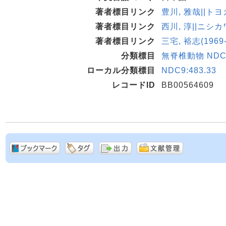
著者標目リンク
豊川, 雅哉||トヨカ
著者標目リンク
西川, 淳||ニシカワ
著者標目リンク
三宅, 裕志(1969-
分類標目
無脊椎動物 NDC1
ローカル分類標目
NDC9:483.33
レコードID
BB00564609