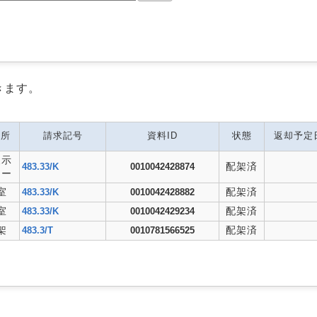
きます。
場所
請求記号
資料ID
状態
返却予定
展示
配架済
483.33/K
0010042428874
ナー
室
配架済
483.33/K
0010042428882
室
配架済
483.33/K
0010042429234
架
配架済
483.3/T
0010781566525