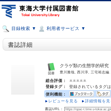
目録検索 ▼
利用者サービス ▼
書誌詳細
クラゲ類の生態学的研究
豊川雅哉, 西川淳, 三宅裕志編. --
総合評価：
登録タグ：
登録されているタグ
便利機能：
レビューを見る
詳細情報を見
書誌URL：