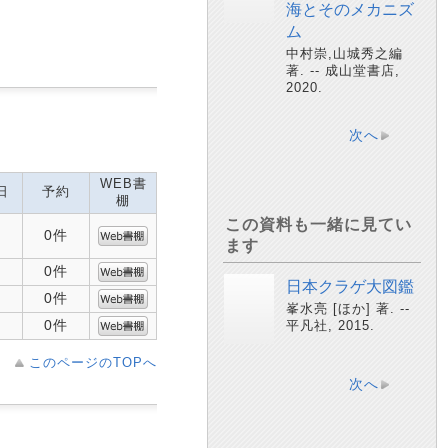
海とそのメカニズ
ム
中村崇,山城秀之編
著. -- 成山堂書店,
2020.
次へ
WEB書
日
予約
棚
この資料も一緒に見てい
0件
ます
0件
日本クラゲ大図鑑
0件
峯水亮 [ほか] 著. --
0件
平凡社, 2015.
このページのTOPへ
次へ