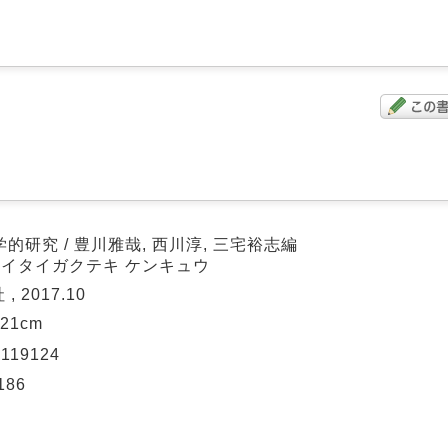
研究 / 豊川雅哉, 西川淳, 三宅裕志編
セイタイガクテキ ケンキュウ
, 2017.10
; 21cm
9119124
186