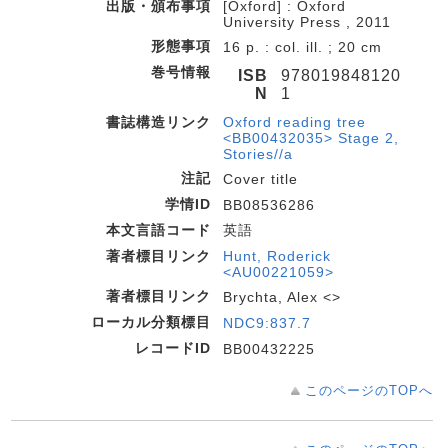
出版・頒布事項
[Oxford] : Oxford
University Press , 2011
形態事項
16 p. : col. ill. ; 20 cm
巻号情報
ISB
978019848120
N
1
書誌構造リンク
Oxford reading tree
<BB00432035> Stage 2,
Stories//a
注記
Cover title
学情ID
BB08536286
本文言語コード
英語
著者標目リンク
Hunt, Roderick
<AU00221059>
著者標目リンク
Brychta, Alex <>
ローカル分類標目
NDC9:837.7
レコードID
BB00432225
このページのTOPへ