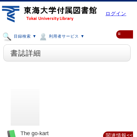
ログイン
≡
目録検索 ▼
利用者サービス ▼
書誌詳細
The go-kart
関連情報<<