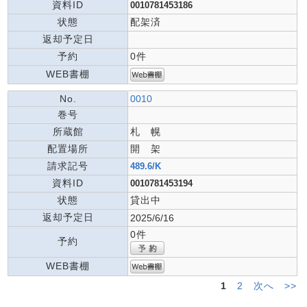
資料ID
0010781453186
状態
配架済
返却予定日
予約
0件
WEB書棚
No.
0010
巻号
所蔵館
札 幌
配置場所
開 架
請求記号
489.6/K
資料ID
0010781453194
状態
貸出中
返却予定日
2025/6/16
0件
予約
WEB書棚
1
2
次へ
>>