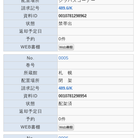
配置場所
シラバスコーナー
請求記号
489.6/K
資料ID
0010781298962
状態
禁帯出
返却予定日
予約
0件
WEB書棚
No.
0005
巻号
所蔵館
札 幌
配置場所
閉 架
請求記号
489.6/K
資料ID
0010781298954
状態
配架済
返却予定日
予約
0件
WEB書棚