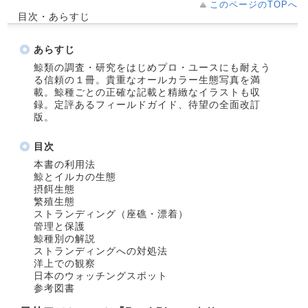
このページのTOPへ
目次・あらすじ
あらすじ
鯨類の調査・研究をはじめプロ・ユースにも耐えう
る信頼の１冊。貴重なオールカラー生態写真を満
載。鯨種ごとの正確な記載と精緻なイラストも収
録。定評あるフィールドガイド、待望の全面改訂
版。
目次
本書の利用法
鯨とイルカの生態
摂餌生態
繁殖生態
ストランディング（座礁・漂着）
管理と保護
鯨種別の解説
ストランディングへの対処法
洋上での観察
日本のウォッチングスポット
参考図書