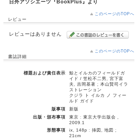
日外アソシエーツ『BookPlus』より
このページのTOPへ
レビュー
レビューはありません
このページのTOPへ
書誌詳細
標題および責任表示
鯨とイルカのフィールドガ
イド / 笠松不二男, 宮下富
夫, 吉岡基著 ; 本山賢司イラ
ストレーション
クジラ ト イルカ ノ フィー
ルド ガイド
版事項
新版
出版・頒布事項
東京 : 東京大学出版会 ,
2009.1
形態事項
ix, 148p : 挿図, 地図 ;
21cm