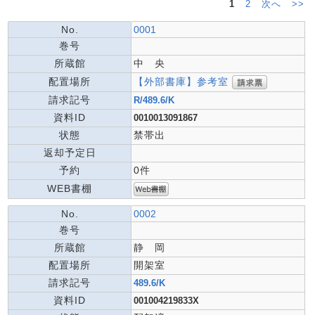
1
2
次へ
>>
No.
0001
巻号
所蔵館
中 央
【外部書庫】参考室
配置場所
請求記号
R/489.6/K
資料ID
0010013091867
状態
禁帯出
返却予定日
予約
0件
WEB書棚
No.
0002
巻号
所蔵館
静 岡
配置場所
開架室
請求記号
489.6/K
資料ID
001004219833X