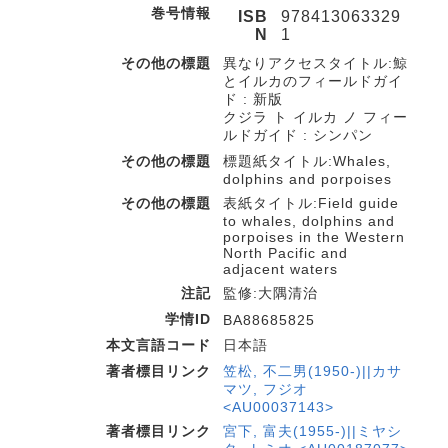
巻号情報
ISB
978413063329
N
1
その他の標題
異なりアクセスタイトル:鯨
とイルカのフィールドガイ
ド : 新版
クジラ ト イルカ ノ フィー
ルドガイド : シンパン
その他の標題
標題紙タイトル:Whales,
dolphins and porpoises
その他の標題
表紙タイトル:Field guide
to whales, dolphins and
porpoises in the Western
North Pacific and
adjacent waters
注記
監修:大隅清治
学情ID
BA88685825
本文言語コード
日本語
著者標目リンク
笠松, 不二男(1950-)||カサ
マツ, フジオ
<AU00037143>
著者標目リンク
宮下, 富夫(1955-)||ミヤシ